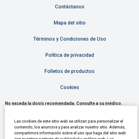
Contáctanos
Mapa del sitio
Términos y Condiciones de Uso
Política de privacidad
Folletos de productos
Cookies
No exceda la dosis recomendada. Consulte a su médico.
Siempre lea la etiqueta.
Haleon Consumer Healthcare México, S. de R.L. de C.V. Advil
Las cookies de este sitio web se utilizan para personalizar el
Cápsulas Registro Sanitario No. 272M2004 SSA VI, Advil
contenido, los anuncios y para analizar nuestro sitio. Además,
Tabletas Registro Sanitario No. 197M87 SSA VI, Advil
compartimos información sobre el uso que haga del sitio web
Suspensión Registro Sanitario No. 265M98 SSA VI, Advil 12
con nuestros partners de publicidad y análisis web. Las