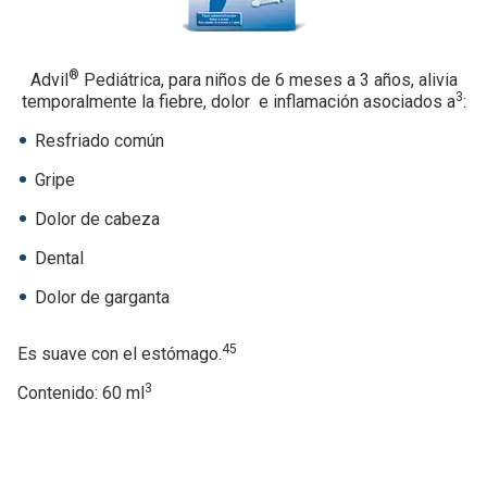
Advil Suspensión Infantil
Dolores de espalda
Advil 12 Horas
Cólico menstrual
®
Advil
Pediátrica, para niños de 6 meses a 3 años, alivia
3
temporalmente la fiebre, dolor e inflamación asociados a
:
Limpieza de tu botiquin
Resfriado común
Gripe
Dolor de cabeza
Dental
Dolor de garganta
45
Es suave con el estómago.
3
Contenido: 60 ml