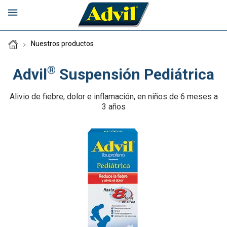
Nuestros productos
®
Dónde Comprar
Advil
Suspensión Pediátrica
Alivio de fiebre, dolor e inflamación, en niños de 6 meses a
Conoce Advil
3 años
Nuestros productos
¿Cómo funcionan nuestros productos?
Centro de alivio del dolor Advil
¿Por qué elegir Advil?
Advil Cápsulas 400 mg
Preguntas frecuentes
Advil Cápsulas 200 mg
Dolores de cabeza
This will automatically taken to
Advil Tabletas
Dolores musculares